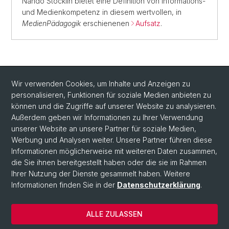
Nando Stöcklin bietet eine Definition von Informations-
und Medienkompetenz in diesem wertvollen, in
MedienPädagogik
erschienenen
Aufsatz
.
Wir verwenden Cookies, um Inhalte und Anzeigen zu
personalisieren, Funktionen für soziale Medien anbieten zu
Gehen Sie zum nächsten Kompetenzbereich:
können und die Zugriffe auf unserer Website zu analysieren.
Informationsressourcen für Forschung, Entwicklung und
Außerdem geben wir Informationen zu Ihrer Verwendung
Innovation
unserer Website an unsere Partner für soziale Medien,
Werbung und Analysen weiter. Unsere Partner führen diese
Informationen möglicherweise mit weiteren Daten zusammen,
die Sie ihnen bereitgestellt haben oder die sie im Rahmen
Ihrer Nutzung der Dienste gesammelt haben. Weitere
Informationen finden Sie in der
Datenschutzerklärung
.
ALLE ZULASSEN
© Universität Basel